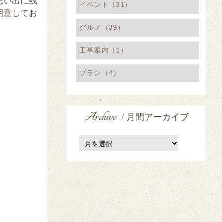
思い出に残
イベント（31）
用意してお
グルメ（39）
工事案内（1）
プラン（4）
Archive
/
月間アーカイブ