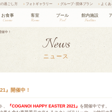
館の過ごし方
フォトギャラリー
グルー
プ・
団体
プラン
よくあ
お食事
客室
プール
館内施設
Cuisine
Rooms
Pool
Facilities
1』開催中！
News
ニュース
 2021』開催中！
ト、
『COGANOI HAPPY EASTER 2021』
を開催中です。