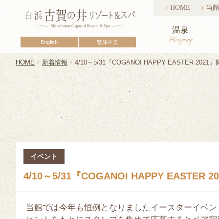
HOME
当
温泉
Hotspring
English
繁体中文
HOME
新着情報
4/10～5/31『COGANOI HAPPY EASTER 202
イベント
2021/04/12
4/10～5/31『COGANOI HAPPY EASTER
当館では今年も恒例となりましたイースターイベン