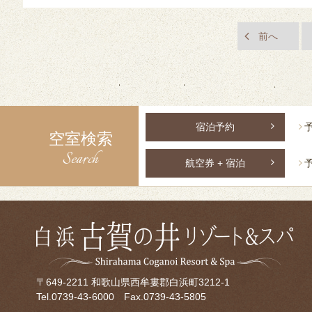
前へ
宿泊予約
空室検索
Search
航空券 + 宿泊
〒649-2211 和歌山県西牟婁郡白浜町3212-1
Tel.
0739-43-6000
Fax.0739-43-5805