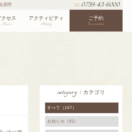
0739-43-6000
る質問
Tel.
アクセス
アクティビティ
ご予約
Access
Activity
Reservation
category
/
カテゴリ
すべて（167）
お知らせ（92）