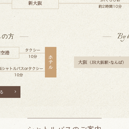
By 
しの方
る