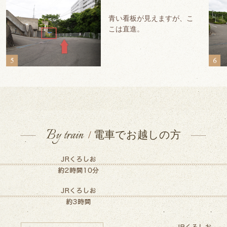
青い看板が見えますが、こ
こは直進。
By train
/
電車でお越しの方