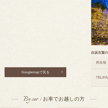
白浜古賀の
所在地
Googlemapで見る
TEL/FA
By car
/
お車でお越しの方