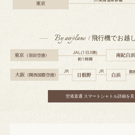
By airplane
/
飛行機でお越
空港直通 スマートシャトル詳細を見