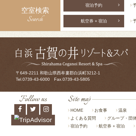
宿泊予約
空室検索
Search
航空券 + 宿泊
〒649-2211 和歌山県西牟婁郡白浜町3212-1
Tel.
0739-43-6000
Fax.0739-43-5805
Follow us
Site map
HOME
お食事
温泉
よくある質問
グループ・団
宿泊予約
航空券 + 宿泊