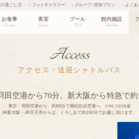
館の過ごし方
フォトギャラリー
グルー
プ・
団体
プラン
よくあ
お食事
客室
プール
館内施設
Cuisine
Rooms
Pool
Facilities
Access
アクセス・送迎シャトルバス
羽田空港から70分。
新大阪から特急で約1
東京・羽田空港から、約60分で南紀白浜空港へ。
※JAL 1日3往復
JR新大阪・JR天王寺からは、くろしおで約150分でお越し頂けます。